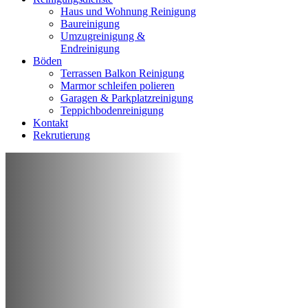
Haus und Wohnung Reinigung
Baureinigung
Umzugreinigung &
Endreinigung
Böden
Terrassen Balkon Reinigung
Marmor schleifen polieren
Garagen & Parkplatzreinigung
Teppichbodenreinigung
Kontakt
Rekrutierung
REINIGUNG VON WOHNUNG, HAUS,
GESCHÄFT ODER BÜRO
Professionelle
Reinigungsfirma
Frankfurt am Main