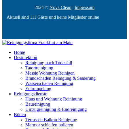
2024 ©
Nova Clean
|
Impressum
Aktuell sind 111 Gäste und keine Mitglieder online
Home
Desinfektion
Reinigung nach Todesfall
Tatortreinigung
Messie Wohnung Reinigen
Brandschaden Reinigung & Sanierung
Wasserschaden Reinigung
Entrumpelung
Reinigungsdienste
Haus und Wohnung Reinigung
Baureinigung
Umzugreinigung & Endreinigung
Böden
Terrassen Balkon Reinigung
Marmor schleifen polieren